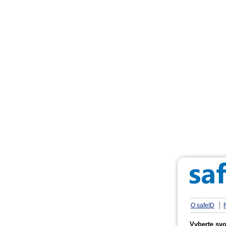
O safeID
Vyberte sv