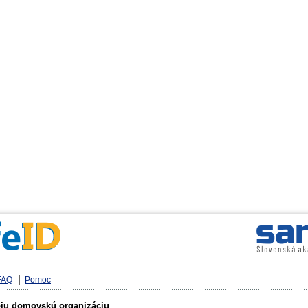
FAQ
Pomoc
oju domovskú organizáciu