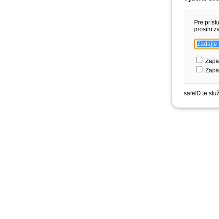
Pre príst
prosím zv
Zapa
Zapam
safeID je sl