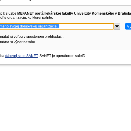
up k službe
MEFANET portál lekárskej fakulty Univerzity Komenského v Bratisl
oľte organizáciu, ku ktorej patríte.
mätať si voľbu v spustenom prehliadači.
ätať si výber nastálo.
užba
dátovej siete SANET
. SANET je operátorom safeID.