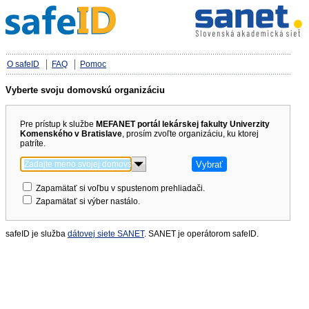
O safeID
FAQ
Pomoc
Vyberte svoju domovskú organizáciu
Pre prístup k službe
MEFANET portál lekárskej fakulty Univerzity
Komenského v Bratislave
, prosím zvoľte organizáciu, ku ktorej
patríte.
Zapamätať si voľbu v spustenom prehliadači.
Zapamätať si výber nastálo.
safeID je služba
dátovej siete SANET
. SANET je operátorom safeID.