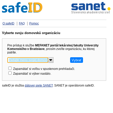
O safeID
FAQ
Pomoc
Vyberte svoju domovskú organizáciu
Pre prístup k službe
MEFANET portál lekárskej fakulty Univerzity
Komenského v Bratislave
, prosím zvoľte organizáciu, ku ktorej
patríte.
Zapamätať si voľbu v spustenom prehliadači.
Zapamätať si výber nastálo.
safeID je služba
dátovej siete SANET
. SANET je operátorom safeID.