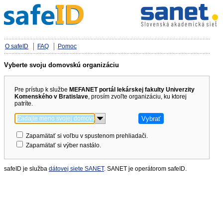
O safeID
FAQ
Pomoc
Vyberte svoju domovskú organizáciu
Pre prístup k službe
MEFANET portál lekárskej fakulty Univerzity
Komenského v Bratislave
, prosím zvoľte organizáciu, ku ktorej
patríte.
Zapamätať si voľbu v spustenom prehliadači.
Zapamätať si výber nastálo.
safeID je služba
dátovej siete SANET
. SANET je operátorom safeID.