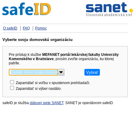
O safeID
FAQ
Pomoc
Vyberte svoju domovskú organizáciu
Pre prístup k službe
MEFANET portál lekárskej fakulty Univerzity
Komenského v Bratislave
, prosím zvoľte organizáciu, ku ktorej
patríte.
Zapamätať si voľbu v spustenom prehliadači.
Zapamätať si výber nastálo.
safeID je služba
dátovej siete SANET
. SANET je operátorom safeID.