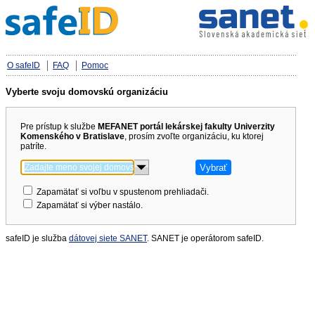
O safeID
FAQ
Pomoc
Vyberte svoju domovskú organizáciu
Pre prístup k službe
MEFANET portál lekárskej fakulty Univerzity
Komenského v Bratislave
, prosím zvoľte organizáciu, ku ktorej
patríte.
Zapamätať si voľbu v spustenom prehliadači.
Zapamätať si výber nastálo.
safeID je služba
dátovej siete SANET
. SANET je operátorom safeID.