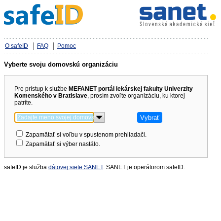
O safeID
FAQ
Pomoc
Vyberte svoju domovskú organizáciu
Pre prístup k službe
MEFANET portál lekárskej fakulty Univerzity
Komenského v Bratislave
, prosím zvoľte organizáciu, ku ktorej
patríte.
Zapamätať si voľbu v spustenom prehliadači.
Zapamätať si výber nastálo.
safeID je služba
dátovej siete SANET
. SANET je operátorom safeID.