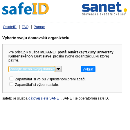
O safeID
FAQ
Pomoc
Vyberte svoju domovskú organizáciu
Pre prístup k službe
MEFANET portál lekárskej fakulty Univerzity
Komenského v Bratislave
, prosím zvoľte organizáciu, ku ktorej
patríte.
Zapamätať si voľbu v spustenom prehliadači.
Zapamätať si výber nastálo.
safeID je služba
dátovej siete SANET
. SANET je operátorom safeID.