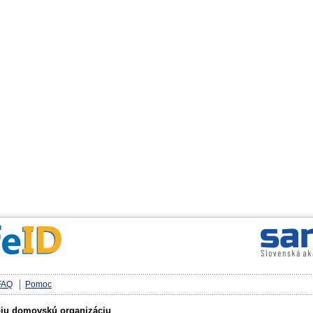
FAQ
Pomoc
oju domovskú organizáciu