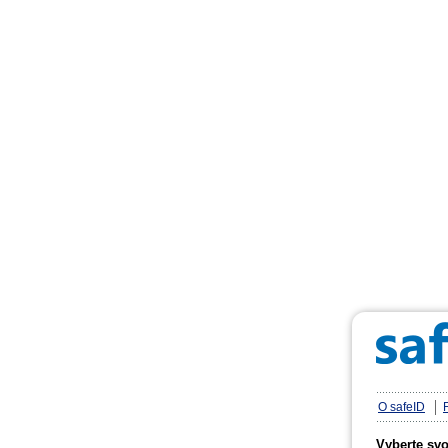
O safeID
Vyberte sv