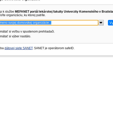
up k službe
MEFANET portál lekárskej fakulty Univerzity Komenského v Bratisl
oľte organizáciu, ku ktorej patríte.
mätať si voľbu v spustenom prehliadači.
ätať si výber nastálo.
užba
dátovej siete SANET
. SANET je operátorom safeID.