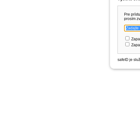
Pre príst
prosím zv
Zapa
Zapam
safeID je sl